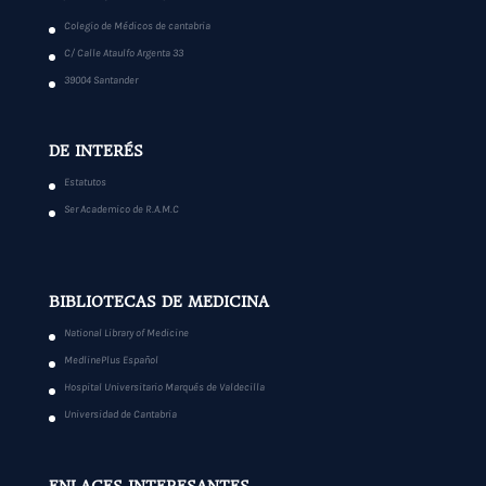
Colegio de Médicos de cantabria
C/ Calle Ataulfo Argenta 33
39004 Santander
DE INTERÉS
Estatutos
Ser Academico de R.A.M.C
BIBLIOTECAS DE MEDICINA
National Library of Medicine
MedlinePlus Español
Hospital Universitario Marqués de Valdecilla
Universidad de Cantabria
ENLACES INTERESANTES