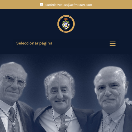
administracion@acimecan.com
Seleccionar página