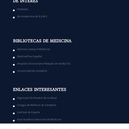
DE INTERÉS
Estatutos
Ser Academico de R.A.M.C
BIBLIOTECAS DE MEDICINA
National Library of Medicine
MedlinePlus Español
Hospital Universitario Marqués de Valdecilla
Universidad de Cantabria
ENLACES INTERESANTES
Organización Mundial de la Salud
Colegio de Médicos de Cantabria
Instituto de España
Real Academia Nacional de Medicina
Reales Academias de España