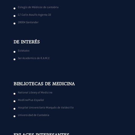
Colegio de Médicos de cantabria
C/ Calle Ataulfo Argenta 33
39004 Santander
DE INTERÉS
Estatutos
Ser Academico de R.A.M.C
BIBLIOTECAS DE MEDICINA
National Library of Medicine
MedlinePlus Español
Hospital Universitario Marqués de Valdecilla
Universidad de Cantabria
ENLACES INTERESANTES