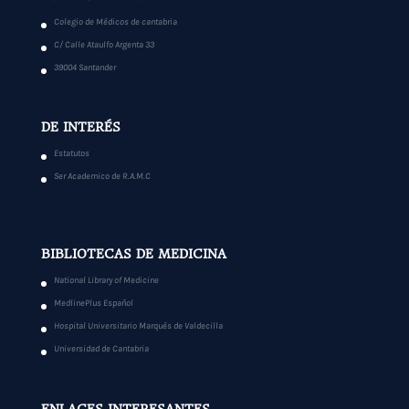
Colegio de Médicos de cantabria
C/ Calle Ataulfo Argenta 33
39004 Santander
DE INTERÉS
Estatutos
Ser Academico de R.A.M.C
BIBLIOTECAS DE MEDICINA
National Library of Medicine
MedlinePlus Español
Hospital Universitario Marqués de Valdecilla
Universidad de Cantabria
ENLACES INTERESANTES