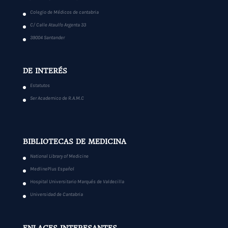
Colegio de Médicos de cantabria
C/ Calle Ataulfo Argenta 33
39004 Santander
DE INTERÉS
Estatutos
Ser Academico de R.A.M.C
BIBLIOTECAS DE MEDICINA
National Library of Medicine
MedlinePlus Español
Hospital Universitario Marqués de Valdecilla
Universidad de Cantabria
ENLACES INTERESANTES